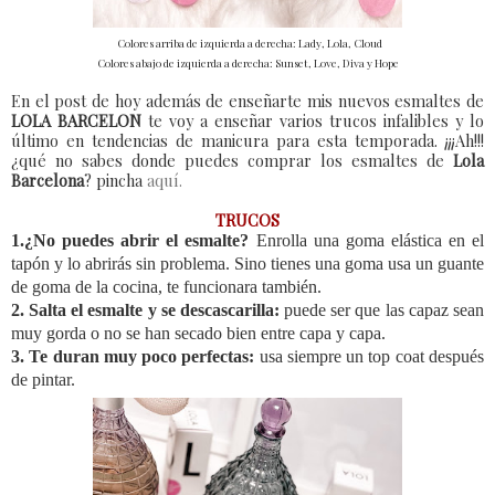
Colores arriba de izquierda a derecha: Lady, Lola, Cloud
Colores abajo de izquierda a derecha: Sunset, Love, Diva y Hope
En el post de hoy además de enseñarte mis nuevos esmaltes de
LOLA BARCELON
te voy a enseñar varios trucos infalibles y lo
último en tendencias de manicura para esta temporada. ¡¡¡Ah!!!
¿qué no sabes donde puedes comprar los esmaltes de
Lola
Barcelona
? pincha
aquí.
TRUCOS
1.¿No puedes abrir el esmalte?
Enrolla una goma elástica en el
tapón y lo abrirás sin problema. Sino tienes una goma usa un guante
de goma de la cocina, te funcionara también.
2. Salta el esmalte y se descascarilla:
puede ser que las capaz sean
muy gorda o no se han secado bien entre capa y capa.
3. Te duran muy poco perfectas:
usa siempre un top coat después
de pintar.