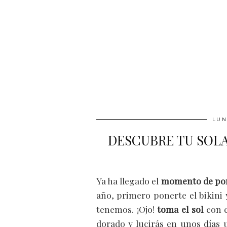
LUN
DESCUBRE TU SOLA
Ya ha llegado el
momento de pone
año, primero ponerte el bikini
tenemos. ¡Ojo!
toma el sol
con c
dorado y lucirás en unos día