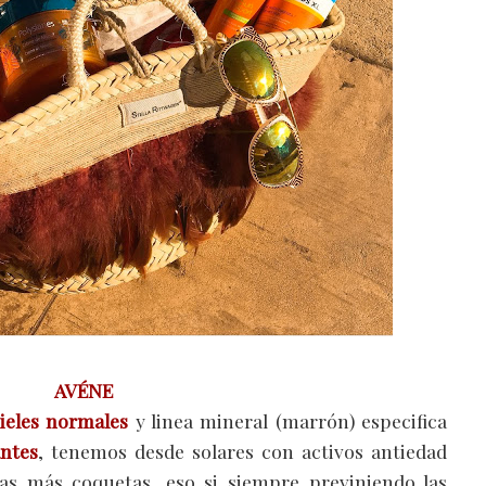
AVÉNE
ieles normales
y linea mineral (marrón) especifica
antes
, tenemos desde solares con activos antiedad
las más coquetas, eso si siempre previniendo las