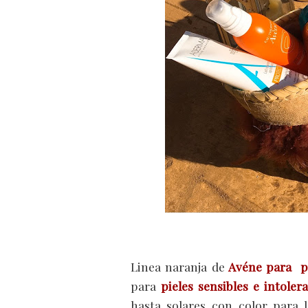
Linea naranja de
Avéne para p
para
pieles sensibles e intoler
hasta solares con color para 