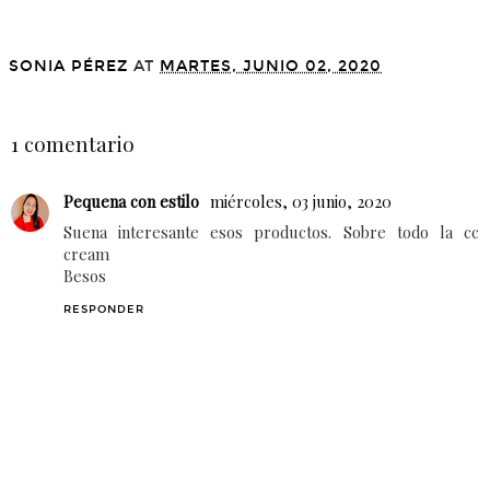
CLARINS ¡UNA
COLECCIÓN QUE
HARA QUE TE
LOS 5 BEST SELLER
DERRITAS!
DE ALQVIMIA
SONIA PÉREZ
AT
MARTES, JUNIO 02, 2020
COMPARTIR
1 comentario
Pequena con estilo
miércoles, 03 junio, 2020
Suena interesante esos productos. Sobre todo la cc
cream
Besos
RESPONDER